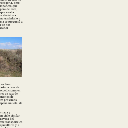
 recogerla, pero
compañero que
pera del tren,
 que estaba
le afectaba a
ma trasladarlo a
ana se preguntó a
e se nos
cazador
e en Gran
ario la casa de
 expediciones en
es de raíz de
vencejos de
ntes próximos
mpaña un total de
vernada y
un ciclo similar
imavera del
este transporte en
apicultores y a