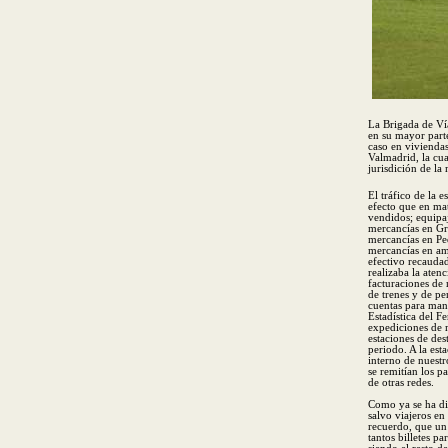
La Brigada de Ví
en su mayor parte
caso en viviendas
Valmadrid, la cua
jurisdición de la
El tráfico de la e
efecto que en mat
vendidos; equipaj
mercancías en Gr
mercancías en Pe
mercancías en am
efectivo recauda
realizaba la atenc
facturaciones de 
de trenes y de p
cuentas para man
Estadística del F
expediciones de 
estaciones de des
periodo. A la est
interno de nuest
se remitían los pa
de otras redes.
Como ya se ha di
salvo viajeros en
recuerdo, que un
tantos billetes pa