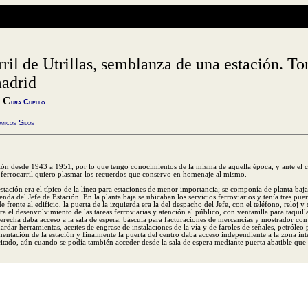
ril de Utrillas, semblanza de una estación. Tor
adrid
C
l
ura C
uello
micos Silos
ción desde 1943 a 1951, por lo que tengo conocimientos de la misma de aquella época, y ante el c
 ferrocarril quiero plasmar los recuerdos que conservo en homenaje al mismo.
 estación era el típico de la línea para estaciones de menor importancia; se componía de planta baja
ienda del Jefe de Estación. En la planta baja se ubicaban los servicios ferroviarios y tenía tres puer
 frente al edificio, la puerta de la izquierda era la del despacho del Jefe, con el teléfono, reloj 
ara el desenvolvimiento de las tareas ferroviarias y atención al público, con ventanilla para taquill
a derecha daba acceso a la sala de espera, báscula para facturaciones de mercancias y mostrador co
uardar herramientas, aceites de engrase de instalaciones de la vía y de faroles de señales, petróleo
ntación de la estación y finalmente la puerta del centro daba acceso independiente a la zona inte
itado, aún cuando se podía también acceder desde la sala de espera mediante puerta abatible que e