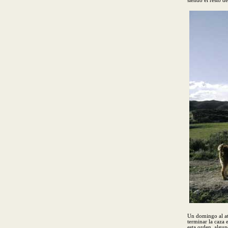
siendo el resto d
Un domingo al at
terminar la caza 
esta orden, algun