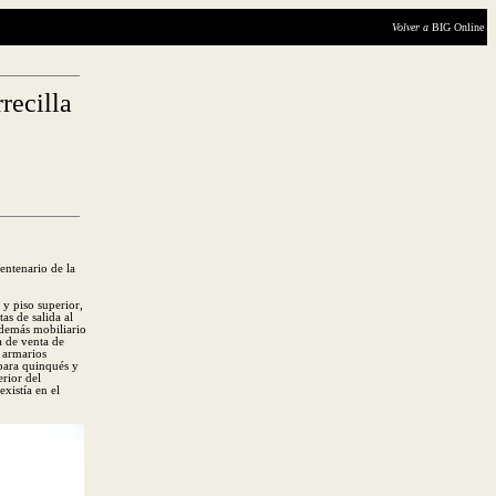
Volver a
BIG Online
recilla
entenario de la
 y piso superior,
tas de salida al
y demás mobiliario
a de venta de
n armarios
 para quinqués y
rior del
xistía en el