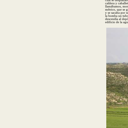
cual se desplazab
caldera y caballet
llamábamos, mont
métrico, que se g
y se sacaba por s
la bomba un tubo
descendía al depó
edificio de la ag