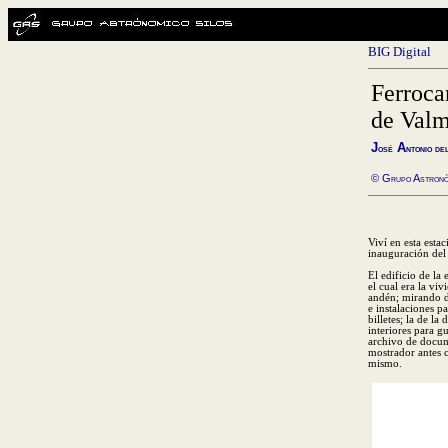
BIG Digital
Ferrocar
de Valm
J
A
osé
ntonio de
© Grupo Astronó
Viví en esta esta
inauguración del
El edificio de la
el cual era la viv
andén; mirando de
e instalaciones p
billetes; la de l
interiores para g
archivo de docume
mostrador antes c
mismo.