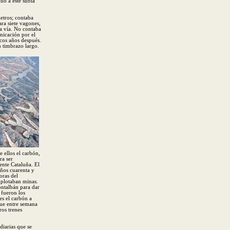
uo a éste subía
metros; contaba
ara siete vagones,
ia vía. No contaba
nicación por el
ocos años después.
n timbrazo largo.
e ellos el carbón,
ra ser
ente Cataluña. El
años cuarenta y
oras del
explotaban minas.
ontalbán para dar
 fueron los
es el carbón a
que entre semana
ros trenes
diarias que se