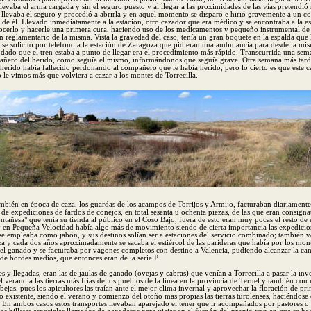
levaba el arma cargada y sin el seguro puesto y al llegar a las proximidades de las vías pretendió
 llevaba el seguro y procedió a abrirla y en aquel momento se disparó e hirió gravemente a un 
de él. Llevado inmediatamente a la estación, otro cazador que era médico y se encontraba a la es
ocerlo y hacerle una primera cura, haciendo uso de los medicamentos y pequeño instrumental de
n reglamentario de la misma. Vista la gravedad del caso, tenía un gran boquete en la espalda que 
 se solicitó por teléfono a la estación de Zaragoza que pidieran una ambulancia para desde la mis
 dado que el tren estaba a punto de llegar era el procedimiento más rápido. Transcurrida una sem
ñero del herido, como seguía el mismo, informándonos que seguía grave. Otra semana más tard
herido había fallecido perdonando al compañero que le había herido, pero lo cierto es que este 
le vimos más que volviera a cazar a los montes de Torrecilla.
mbién en época de caza, los guardas de los acampos de Torrijos y Armijo, facturaban diariament
de expediciones de fardos de conejos, en total sesenta u ochenta piezas, de las que eran consignat
añesa" que tenía su tienda al público en el Coso Bajo, fuera de esto eran muy pocas el resto de
 en Pequeña Velocidad había algo más de movimiento siendo de cierta importancia las expedicion
se empleaba como jabón, y sus destinos solían ser a estaciones del servicio combinado; también 
za y cada dos años aproximadamente se sacaba el estiércol de las parideras que había por los mo
el ganado y se facturaba por vagones completos con destino a Valencia, pudiendo alcanzar la ca
e bordes medios, que entonces eran de la serie P.
s y llegadas, eran las de jaulas de ganado (ovejas y cabras) que venían a Torrecilla a pasar la in
l verano a las tierras más frías de los pueblos de la línea en la provincia de Teruel y también con 
bejas, pues los apicultores las traían ante el mejor clima invernal y aprovechar la floración de pr
existente, siendo el verano y comienzo del otoño mas propias las tierras turolenses, haciéndose 
 En ambos casos estos transportes llevaban aparejado el tener que ir acompañados por pastores o 