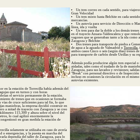
Un tren correo en cada sentido, para viajero
Gran Velocidad
Un tren mixto hasta Belchite en cada sentido
mercancías.
Un autovía para servicio de Dirección o Ma
línea, ida y vuelta
Un tren para dar la doble a los demás trenes
en el trayecto Azuara-Valdescalera y que remo
vagones que se generaban tanto a la ida como a 
Zaragoza y Belchite
Dos trenes para transporte de piedra a Ceme
de agua a la aguada de Valmadrid o
Torrecilla
,
ambos casos Cinco o seis (según días) trenes de
para transporte de carbón desde Utrillas y su r
Además podía producirse algún tren especial o
aisladas, tales como el traslado de la de maniobr
Zaragoza, para sus lavados y revisiones; salidas
"Break" con personal directivo o de Inspección 
incluso en ocasiones la circulación en el mismo 
autovías existentes.
ior en la estación de Torrecilla había además del
-agujas que en turnos y con horas
ubrían el servicio permanente de la estación.
amiento de trenes que en ocasiones se formaba
n vías de cruce suficientes para tal fin, lo que
ijas maniobras, la empresa decidió construir en
ero a mitad de trayecto con Zaragoza y se creo
kilómetro 115,300 y altura sobre el nivel del
tros, lo cual agilizó enormemente la
scongestionó en gran medida la estación de
ecilla solamente se utilizaba en caso de avería
id o emergencias, y la puesta en marcha del
evarla dependía del taller de Zaragoza, para lo