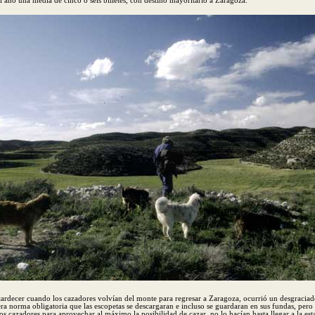
el año una media de cinco o seis billetes, con destino mayoritario a Zaragoza.
ardecer cuando los cazadores volvían del monte para regresar a Zaragoza, ocurrió un desgraciado
era norma obligatoria que las escopetas se descargaran e incluso se guardaran en sus fundas, per
os cazadores para aprovechar al máximo la posibilidad de cazar, no lo hacían hasta llegar a la est