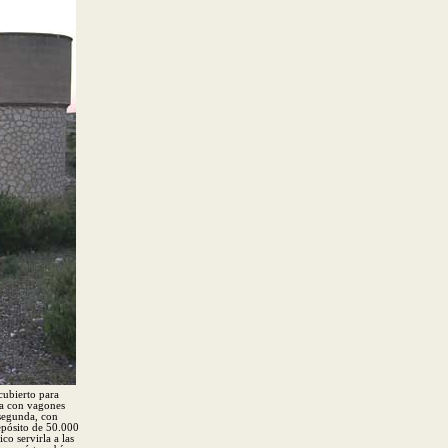
cubierto para
da con vagones
 segunda, con
epósito de 50.000
o servirla a las