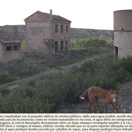
 se completaban con el pequeño edificio de retretes públicos, aljibe para agua potable, muelle des
ada para las locomotoras; como no existen manantiales en esa zona, el agua debía ser transporta
aragoza, la cual se descargaba directamente sobre un largo estanque rectangular paralelo a la vía
00 litros y contiguo al mismo, edificio circular elevado que en su parte superior albergaba un d
subía el agua mediante bomba movida por caballete de vapor, para después mediante brazo hidraúlic