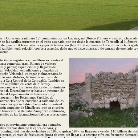
as y Obras era la número 12, compuesta por un Capataz, un Obrero Primero y cuatro o cinco obr
 en las casillas existentes en el trozo asignado que era desde la estación de Torrecilla al kilómetr
 del pueblo. A la entrada de agujas de la estación (lado Utrillas), tenía su fin el trozo de la Briga
l también tenía relación con esta estación, dado que el disco avanzado de entrada de este lado se
 misma.
stación se registraba en los libros existentes al
eria comercial eran: Billetes de viajeros
es y perros; expediciones y llegadas de
an Velocidad; expediciones y llegadas de
queña Velocidad; entregas y almacenajes de
bas modalidades; factura de remisión del
do a Caja Central de la Compañía. También se
ión al público en venta de billetes y
mercancías y los partes diarios de movimiento
ersonal. Decenalmente se hacía un resumen de
dar al Departamento de Intervención y
errocarril y los Resúmenes Parciales de
mercancías que se enviaban a cada una de las
tino a las que se habían facturado durante el
ación empalme de Miraflores, que en el orden
ro ferrocarril se llamaba Zaragoza Combinado,
rciales de las facturaciones habidas a estaciones
cho el movimiento comercial era pequeño,
 días festivos durante la época de caza, y
 domingo del mes de noviembre de 1946 o quizás 1947, se llegaron a vender 118 billetes de viaje
ra perros, el resto de festivos en época de caza, sin llegar a la anterior cifra era frecuente alcanzar 