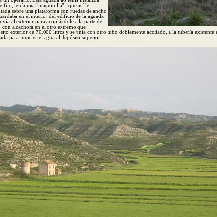
a un operario. Esta aguada no tenía instalada
e fijo, tenía una "maquinilla" , que así le
ada sobre una plataforma con ruedas de ancho
uardaba en el interior del edificio de la aguada
u vía al exterior para acoplándole a la parte de
 con alcachofa en el otro extremo que
sito exterior de 70.000 litros y se unía con otro tubo doblemente acodado, a la tubería existente 
uada para impeler el agua al depósito superior.