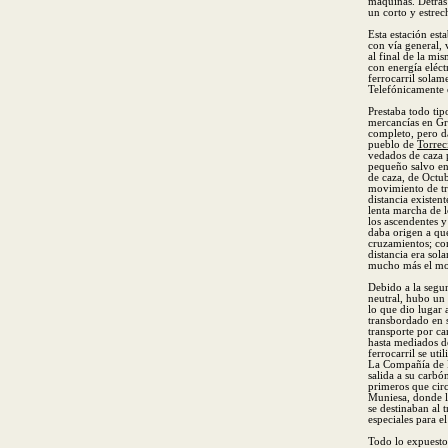
máquinas. Detrás 
un corto y estre
Esta estación est
con vía general, 
al final de la mi
con energía eléct
ferrocarril solam
Telefónicamente e
Prestaba todo tip
mercancías en Gr
completo, pero d
pueblo de
Torrec
vedados de caza p
pequeño salvo en 
de caza, de Octu
movimiento de tre
distancia existen
lenta marcha de l
los ascendentes y
daba origen a qu
cruzamientos; con
distancia era sol
mucho más el mov
Debido a la segu
neutral, hubo un 
lo que dio lugar 
transbordado en 
transporte por ca
hasta mediados de
ferrocarril se ut
La Compañía de P
salida a su carbó
primeros que circ
Muniesa, donde l
se destinaban al 
especiales para e
Todo lo expuesto