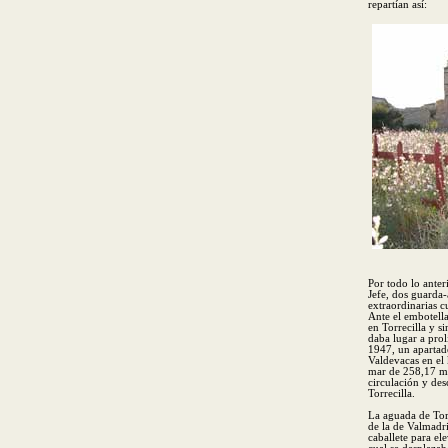
repartían así:
Por todo lo anter
Jefe, dos guarda
extraordinarias c
Ante el embotell
en Torrecilla y si
daba lugar a prol
1947, un apartad
Valdevacas en el 
mar de 258,17 me
circulación y de
Torrecilla.
La aguada de Torr
de la de Valmadr
caballete para el