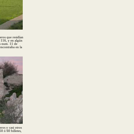
eros que residían
o 116, y en algún
da num. 11 de
 encontraba en la
ros y casi otros
50 ó 60 billetes,