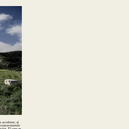
 accidente; al
o contraviniendo
ación. El caso es