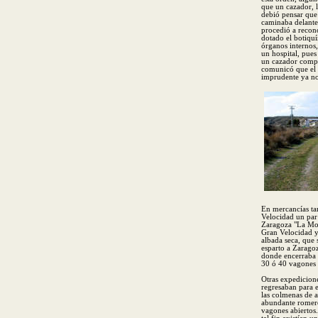
que un cazador, l
debió pensar que
caminaba delante 
procedió a recon
dotado el botiquí
órganos internos,
un hospital, pues
un cazador compa
comunicó que el 
imprudente ya no 
En mercancías ta
Velocidad un par 
Zaragoza "La Mont
Gran Velocidad y
albada seca, que 
esparto a Zarago
donde encerraba 
30 ó 40 vagones d
Otras expedicione
regresaban para e
las colmenas de a
abundante romero 
vagones abiertos.