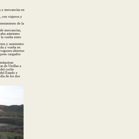
s y mercancías en
, con viajeros y
ntenimiento de la
 de mercancías,
lcaba asimismo
la vuelta entre
ntos y suministro
 ida y vuelta en
 vagones abiertos
egreso cargados
 máquinas
as de Utrillas a
 del coche
del Estado e
día de los dos