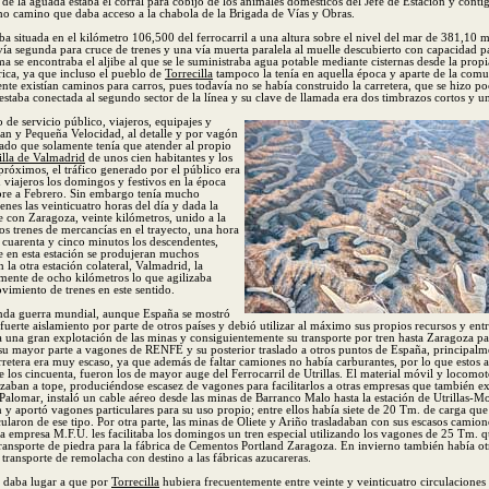
de la aguada estaba el corral para cobijo de los animales domésticos del Jefe de Estación y contig
cho camino que daba acceso a la chabola de la Brigada de Vías y Obras.
aba situada en el kilómetro 106,500 del ferrocarril a una altura sobre el nivel del mar de 381,10 
vía segunda para cruce de trenes y una vía muerta paralela al muelle descubierto con capacidad p
sma se encontraba el aljibe al que se le suministraba agua potable mediante cisternas desde la prop
rica, ya que incluso el pueblo de
Torrecilla
tampoco la tenía en aquella época y aparte de la comu
ente existían caminos para carros, pues todavía no se había construido la carretera, que se hizo p
staba conectada al segundo sector de la línea y su clave de llamada era dos timbrazos cortos y u
o de servicio público, viajeros, equipajes y
an y Pequeña Velocidad, al detalle y por vagón
ado que solamente tenía que atender al propio
illa de Valmadrid
de unos cien habitantes y los
róximos, el tráfico generado por el público era
viajeros los domingos y festivos en la época
bre a Febrero. Sin embargo tenía mucho
nes las veinticuatro horas del día y dada la
te con Zaragoza, veinte kilómetros, unido a la
os trenes de mercancías en el trayecto, una hora
 cuarenta y cinco minutos los descendentes,
e en esta estación se produjeran muchos
 la otra estación colateral, Valmadrid, la
amente de ocho kilómetros lo que agilizaba
imiento de trenes en este sentido.
nda guerra mundial, aunque España se mostró
fuerte aislamiento por parte de otros países y debió utilizar al máximo sus propios recursos y entr
a una gran explotación de las minas y consiguientemente su transporte por tren hasta Zaragoza pa
su mayor parte a vagones de RENFE y su posterior traslado a otros puntos de España, principalm
rretera era muy escaso, ya que además de faltar camiones no había carburantes, por lo que estos 
 los cincuenta, fueron los de mayor auge del Ferrocarril de Utrillas. El material móvil y locomot
ilizaban a tope, produciéndose escasez de vagones para facilitarlos a otras empresas que también 
alomar, instaló un cable aéreo desde las minas de Barranco Malo hasta la estación de Utrillas-M
n y aportó vagones particulares para su uso propio; entre ellos había siete de 20 Tm. de carga que
ularon de ese tipo. Por otra parte, las minas de Oliete y Ariño trasladaban con sus escasos camion
a empresa M.F.U. les facilitaba los domingos un tren especial utilizando los vagones de 25 Tm. 
transporte de piedra para la fábrica de Cementos Portland Zaragoza. En invierno también había ot
l transporte de remolacha con destino a las fábricas azucareras.
 daba lugar a que por
Torrecilla
hubiera frecuentemente entre veinte y veinticuatro circulaciones 